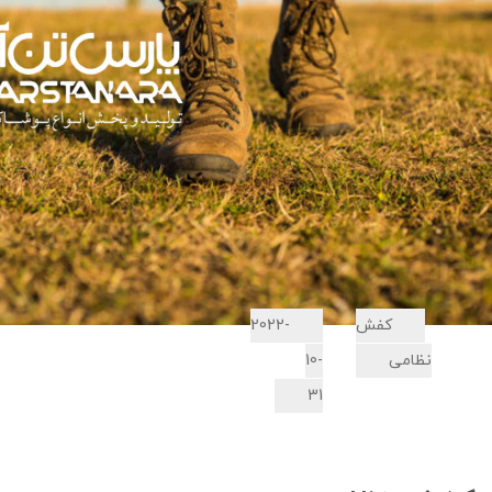
کفش
2022-
نظامی
10-
31